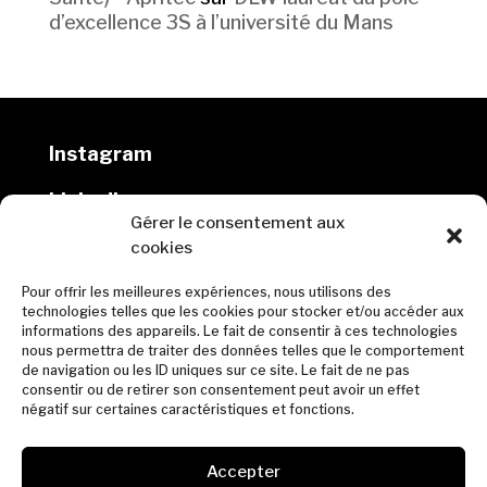
d’excellence 3S à l’université du Mans
Instagram
Linkedin
Gérer le consentement aux
cookies
DLW architectes
Pour offrir les meilleures expériences, nous utilisons des
10 rue Marmontel, 44000 Nantes
technologies telles que les cookies pour stocker et/ou accéder aux
informations des appareils. Le fait de consentir à ces technologies
02 40 69 00 65
nous permettra de traiter des données telles que le comportement
de navigation ou les ID uniques sur ce site. Le fait de ne pas
contact@dlw-architectes.fr
consentir ou de retirer son consentement peut avoir un effet
négatif sur certaines caractéristiques et fonctions.
© DLW 2023
Accepter