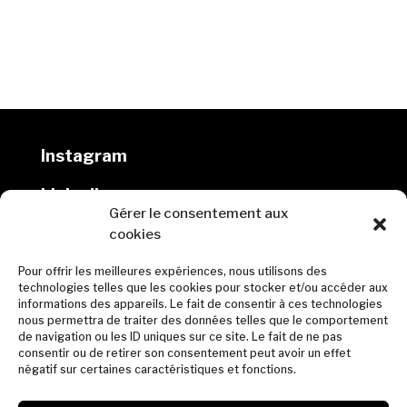
Instagram
Linkedin
Gérer le consentement aux
cookies
DLW architectes
Pour offrir les meilleures expériences, nous utilisons des
10 rue Marmontel, 44000 Nantes
technologies telles que les cookies pour stocker et/ou accéder aux
informations des appareils. Le fait de consentir à ces technologies
02 40 69 00 65
nous permettra de traiter des données telles que le comportement
de navigation ou les ID uniques sur ce site. Le fait de ne pas
contact@dlw-architectes.fr
consentir ou de retirer son consentement peut avoir un effet
négatif sur certaines caractéristiques et fonctions.
© DLW 2023