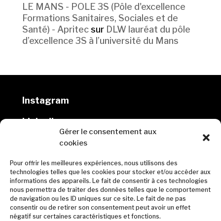
LE MANS - POLE 3S (Pôle d'excellence
Formations Sanitaires, Sociales et de
Santé) - Apritec
sur
DLW lauréat du pôle
d’excellence 3S à l’université du Mans
Instagram
Linkedin
Gérer le consentement aux
cookies
DLW architectes
Pour offrir les meilleures expériences, nous utilisons des
10 rue Marmontel, 44000 Nantes
technologies telles que les cookies pour stocker et/ou accéder aux
informations des appareils. Le fait de consentir à ces technologies
02 40 69 00 65
nous permettra de traiter des données telles que le comportement
de navigation ou les ID uniques sur ce site. Le fait de ne pas
contact@dlw-architectes.fr
consentir ou de retirer son consentement peut avoir un effet
négatif sur certaines caractéristiques et fonctions.