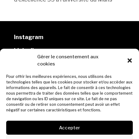
Instagram
Linkedin
Gérer le consentement aux
cookies
DLW architectes
Pour offrir les meilleures expériences, nous utilisons des
10 rue Marmontel, 44000 Nantes
technologies telles que les cookies pour stocker et/ou accéder aux
informations des appareils. Le fait de consentir à ces technologies
02 40 69 00 65
nous permettra de traiter des données telles que le comportement
de navigation ou les ID uniques sur ce site. Le fait de ne pas
contact@dlw-architectes.fr
consentir ou de retirer son consentement peut avoir un effet
négatif sur certaines caractéristiques et fonctions.
© DLW 2023
Accepter
Mentions légales