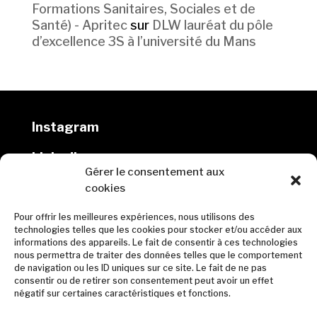
Formations Sanitaires, Sociales et de
Santé) - Apritec
sur
DLW lauréat du pôle
d’excellence 3S à l’université du Mans
Instagram
Linkedin
Gérer le consentement aux
cookies
DLW architectes
Pour offrir les meilleures expériences, nous utilisons des
10 rue Marmontel, 44000 Nantes
technologies telles que les cookies pour stocker et/ou accéder aux
informations des appareils. Le fait de consentir à ces technologies
02 40 69 00 65
nous permettra de traiter des données telles que le comportement
de navigation ou les ID uniques sur ce site. Le fait de ne pas
contact@dlw-architectes.fr
consentir ou de retirer son consentement peut avoir un effet
négatif sur certaines caractéristiques et fonctions.
© DLW 2023