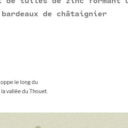
t de tuiles de zinc formant 
 bardeaux de châtaignier
loppe le long du
la vallée du Thouet.