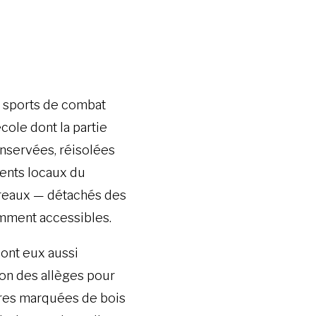
s sports de combat
école dont la partie
nservées, réisolées
érents locaux du
ureaux — détachés des
amment accessibles.
ont eux aussi
ion des allèges pour
ures marquées de bois